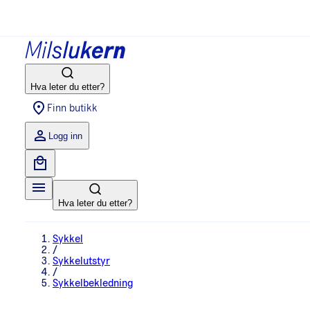
Hva leter du etter?
Finn butikk
Logg inn
Hva leter du etter?
Sykkel
/
Sykkelutstyr
/
Sykkelbekledning