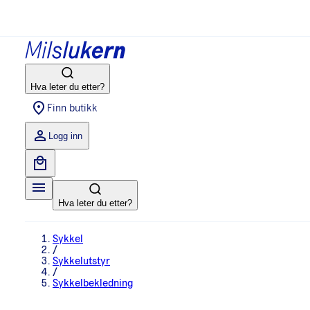
Hva leter du etter?
Finn butikk
Logg inn
Hva leter du etter?
Sykkel
/
Sykkelutstyr
/
Sykkelbekledning