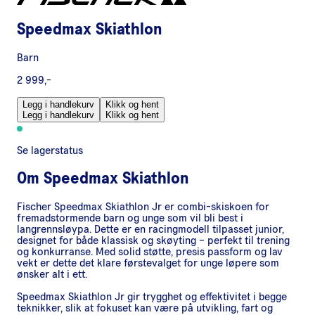
Speedmax Skiathlon
Barn
2 999,-
Legg i handlekurv
Klikk og hent
Legg i handlekurv
Klikk og hent
Se lagerstatus
Om
Speedmax Skiathlon
Fischer Speedmax Skiathlon Jr er combi-skiskoen for
fremadstormende barn og unge som vil bli best i
langrennsløypa. Dette er en racingmodell tilpasset junior,
designet for både klassisk og skøyting – perfekt til trening
og konkurranse. Med solid støtte, presis passform og lav
vekt er dette det klare førstevalget for unge løpere som
ønsker alt i ett.
Speedmax Skiathlon Jr gir trygghet og effektivitet i begge
teknikker, slik at fokuset kan være på utvikling, fart og