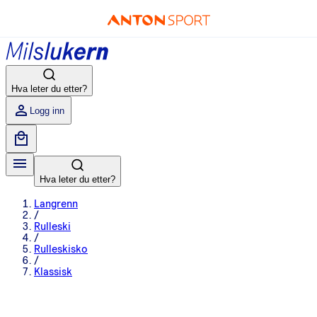
Hva leter du etter?
Logg inn
Hva leter du etter?
Langrenn
/
Rulleski
/
Rulleskisko
/
Klassisk