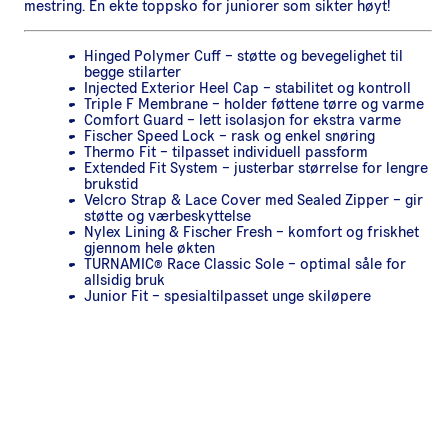
mestring. En ekte toppsko for juniorer som sikter høyt!
Hinged Polymer Cuff – støtte og bevegelighet til
begge stilarter
Injected Exterior Heel Cap – stabilitet og kontroll
Triple F Membrane – holder føttene tørre og varme
Comfort Guard – lett isolasjon for ekstra varme
Fischer Speed Lock – rask og enkel snøring
Thermo Fit – tilpasset individuell passform
Extended Fit System – justerbar størrelse for lengre
brukstid
Velcro Strap & Lace Cover med Sealed Zipper – gir
støtte og værbeskyttelse
Nylex Lining & Fischer Fresh – komfort og friskhet
gjennom hele økten
TURNAMIC® Race Classic Sole – optimal såle for
allsidig bruk
Junior Fit – spesialtilpasset unge skiløpere