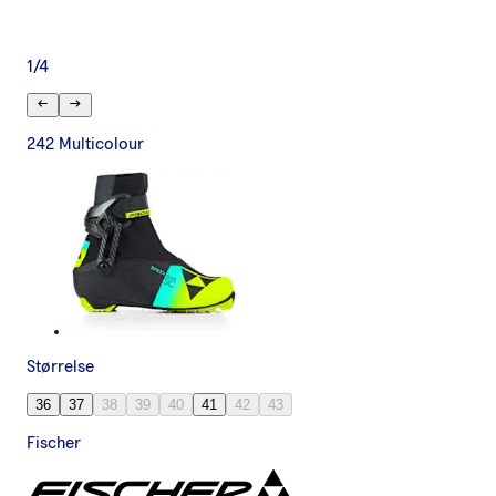
1
/
4
242 Multicolour
Størrelse
36
37
38
39
40
41
42
43
Fischer