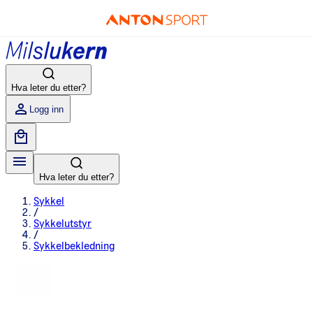
Hva leter du etter?
Logg inn
Hva leter du etter?
Sykkel
/
Sykkelutstyr
/
Sykkelbekledning