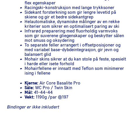
flex egenskaper
Racingski-konstruksjon med lange trykksoner
Sidekant forsterkning som gir lengre levetid på
skiene og gir et bedre sidekantgrep
Helautomatiske, dynamiske målinger av en rekke
kriterier som sikrer en optimalisert paring av ski
Infrarød preparering med fluorholdig varmvoks
som gir suverene gliegenskaper og beskytter sålen
mot smuss og oksydering
To separate feller arrangert i offsetposisjoner og
med variabel base-dybdeintegrasjon, gir jevn og
balansert glid
Mohair skins sikrer at du kan stole på feste, spesielt
i harde eller isete forhold
Mohairfellene er innsatt med Teflon som minimerer
ising i fellene
Kjerne:
Air Core Basalite Pro
Såle:
WC Pro / Twin Skin
Mål:
41-44-44
Vekt:
1190g /par @197
Bindinger er ikke inkludert