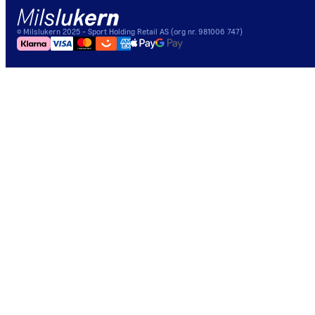
©
Milslukern
2025
- Sport Holding Retail AS (org nr. 981006 747)