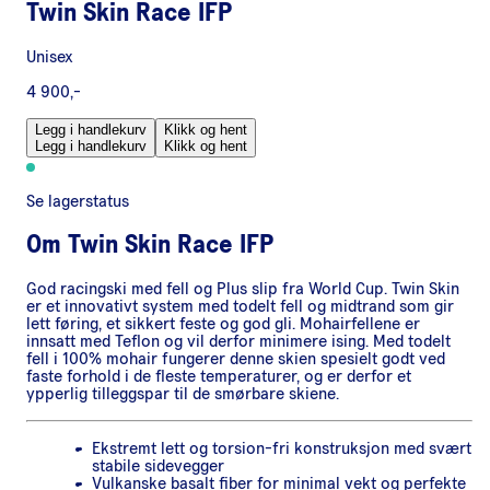
Twin Skin Race IFP
Unisex
4 900,-
Legg i handlekurv
Klikk og hent
Legg i handlekurv
Klikk og hent
Se lagerstatus
Om
Twin Skin Race IFP
God racingski med fell og Plus slip fra World Cup. Twin Skin
er et innovativt system med todelt fell og midtrand som gir
lett føring, et sikkert feste og god gli. Mohairfellene er
innsatt med Teflon og vil derfor minimere ising. Med todelt
fell i 100% mohair fungerer denne skien spesielt godt ved
faste forhold i de fleste temperaturer, og er derfor et
ypperlig tilleggspar til de smørbare skiene.
Ekstremt lett og torsion-fri konstruksjon med svært
stabile sidevegger
Vulkanske basalt fiber for minimal vekt og perfekte