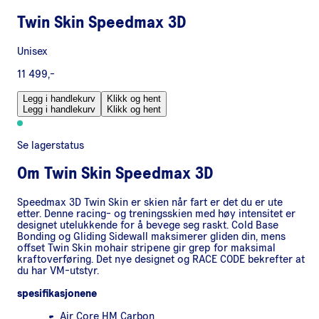
Twin Skin Speedmax 3D
Unisex
11 499,-
Legg i handlekurv
Klikk og hent
Legg i handlekurv
Klikk og hent
Se lagerstatus
Om
Twin Skin Speedmax 3D
Speedmax 3D Twin Skin er skien når fart er det du er ute
etter. Denne racing- og treningsskien med høy intensitet er
designet utelukkende for å bevege seg raskt. Cold Base
Bonding og Gliding Sidewall maksimerer gliden din, mens
offset Twin Skin mohair stripene gir grep for maksimal
kraftoverføring. Det nye designet og RACE CODE bekrefter at
du har VM-utstyr.
spesifikasjonene
Air Core HM Carbon