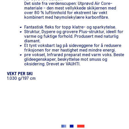
Det siste fra verdenscupen: Utprøvd Air Core-
materiale - den mest vellykkede skikjernen med
over 80 % luftinnhold for ekstremt lav vekt
kombinert med høymolekylære karbonfibre.
Fantastisk fleks for topp klatre- og sparkytelse.
Struktur, Dypere og grovere Plus-struktur, ideell for
varme og fuktige forhold. Produsert med naturlig
diamant.
Et tynt voksbart lag på sideveggene for å redusere
friksjonen for mer hastighet med mindre energi.
pre vokset, Infrarød preparat med varm voks. Beste
glideegenskaper, beskyttelse mot smuss og
oksidering. Drevet av VAUHTI.
VEKT PER SKI
1.030 g/197 cm