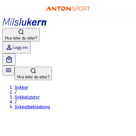
Hva leter du etter?
Logg inn
Hva leter du etter?
Sykkel
/
Sykkelutstyr
/
Sykkelbekledning