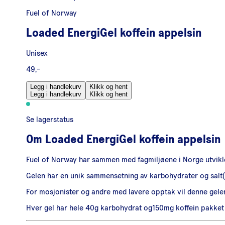
Fuel of Norway
Loaded EnergiGel koffein appelsin
Unisex
49,-
Legg i handlekurv
Klikk og hent
Legg i handlekurv
Klikk og hent
Se lagerstatus
Om
Loaded EnergiGel koffein appelsin
Fuel of Norway har sammen med fagmiljøene i Norge utviklet
Gelen har en unik sammensetning av karbohydrater og salt(15
For mosjonister og andre med lavere opptak vil denne gele
Hver gel har hele 40g karbohydrat og150mg koffein pakket 