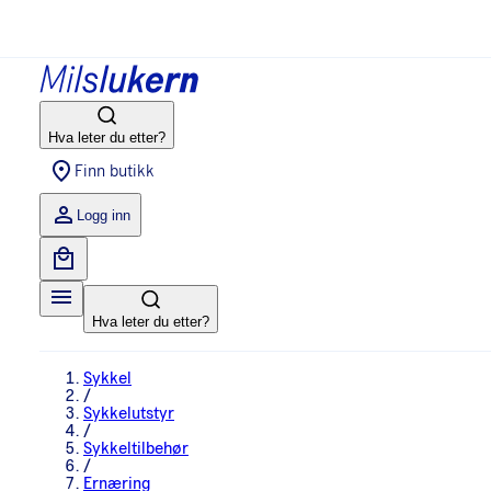
Hva leter du etter?
Finn butikk
Logg inn
Hva leter du etter?
Sykkel
/
Sykkelutstyr
/
Sykkeltilbehør
/
Ernæring