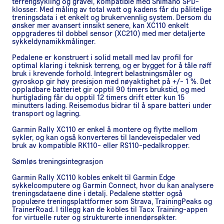
terrengsykling og gravel, kompatible med Shimano SPD-
klosser. Med måling av total watt og kadens får du pålitelige
treningsdata i et enkelt og brukervennlig system. Dersom du
ønsker mer avansert innsikt senere, kan XC110 enkelt
oppgraderes til dobbel sensor (XC210) med mer detaljerte
sykkeldynamikkmålinger.
Pedalene er konstruert i solid metall med lav profil for
optimal klaring i teknisk terreng, og er bygget for å tåle røff
bruk i krevende forhold. Integrert belastningsmåler og
gyroskop gir høy presisjon med nøyaktighet på +/- 1 %. Det
oppladbare batteriet gir opptil 90 timers brukstid, og med
hurtiglading får du opptil 12 timers drift etter kun 15
minutters lading. Reisemodus bidrar til å spare batteri under
transport og lagring.
Garmin Rally XC110 er enkel å montere og flytte mellom
sykler, og kan også konverteres til landeveispedaler ved
bruk av kompatible RK110- eller RS110-pedalkropper.
Sømløs treningsintegrasjon
Garmin Rally XC110 kobles enkelt til Garmin Edge
sykkelcomputere og Garmin Connect, hvor du kan analysere
treningsdataene dine i detalj. Pedalene støtter også
populære treningsplattformer som Strava, TrainingPeaks og
TrainerRoad. I tillegg kan de kobles til Tacx Training-appen
for virtuelle ruter og strukturerte innendørsøkter.