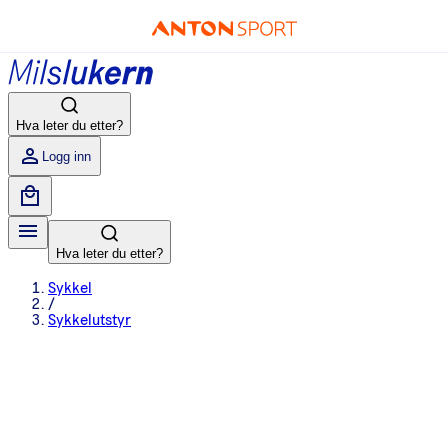
Hva leter du etter?
Logg inn
Hva leter du etter?
Sykkel
/
Sykkelutstyr