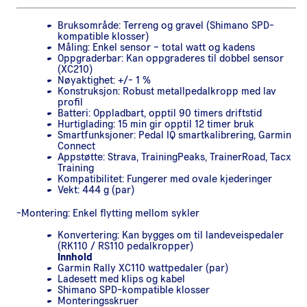
Bruksområde: Terreng og gravel (Shimano SPD-
kompatible klosser)
Måling: Enkel sensor – total watt og kadens
Oppgraderbar: Kan oppgraderes til dobbel sensor
(XC210)
Nøyaktighet: +/- 1 %
Konstruksjon: Robust metallpedalkropp med lav
profil
Batteri: Oppladbart, opptil 90 timers driftstid
Hurtiglading: 15 min gir opptil 12 timer bruk
Smartfunksjoner: Pedal IQ smartkalibrering, Garmin
Connect
Appstøtte: Strava, TrainingPeaks, TrainerRoad, Tacx
Training
Kompatibilitet: Fungerer med ovale kjederinger
Vekt: 444 g (par)
-Montering: Enkel flytting mellom sykler
Konvertering: Kan bygges om til landeveispedaler
(RK110 / RS110 pedalkropper)
Innhold
Garmin Rally XC110 wattpedaler (par)
Ladesett med klips og kabel
Shimano SPD-kompatible klosser
Monteringsskruer