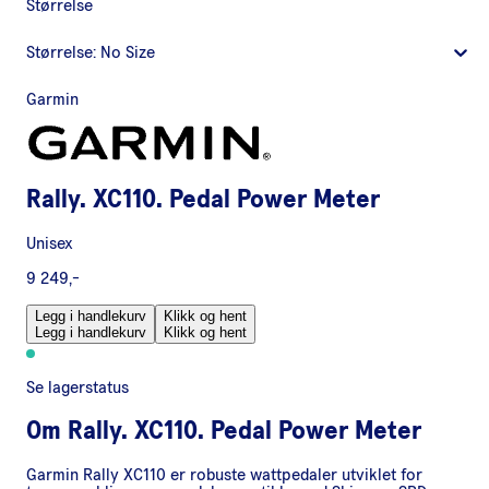
Størrelse
Størrelse:
No Size
Garmin
Rally. XC110. Pedal Power Meter
Unisex
9 249,-
Legg i handlekurv
Klikk og hent
Legg i handlekurv
Klikk og hent
Se lagerstatus
Om
Rally. XC110. Pedal Power Meter
Garmin Rally XC110 er robuste wattpedaler utviklet for