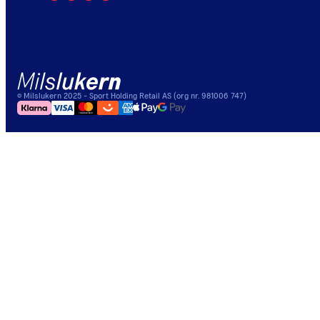
©
Milslukern
2025
- Sport Holding Retail AS (org nr. 981006 747)