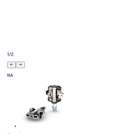
1
/
2
NA