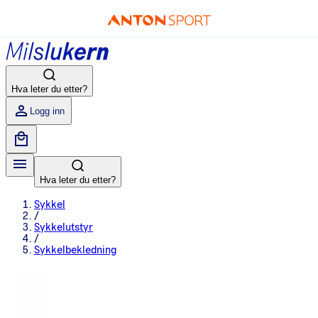
Hva leter du etter?
Logg inn
Hva leter du etter?
Sykkel
/
Sykkelutstyr
/
Sykkelbekledning