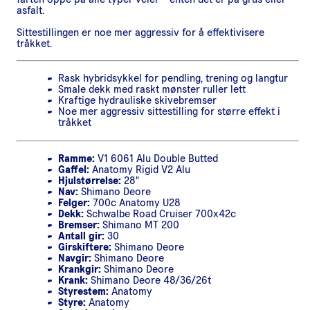
asfalt.
Sittestillingen er noe mer aggressiv for å effektivisere
tråkket.
Rask hybridsykkel for pendling, trening og langtur
Smale dekk med raskt mønster ruller lett
Kraftige hydrauliske skivebremser
Noe mer aggressiv sittestilling for større effekt i
tråkket
Ramme:
V1 6061 Alu Double Butted
Gaffel:
Anatomy Rigid V2 Alu
Hjulstørrelse:
28"
Nav:
Shimano Deore
Felger:
700c Anatomy U28
Dekk:
Schwalbe Road Cruiser 700x42c
Bremser:
Shimano MT 200
Antall gir:
30
Girskiftere:
Shimano Deore
Navgir:
Shimano Deore
Krankgir:
Shimano Deore
Krank:
Shimano Deore 48/36/26t
Styrestem:
Anatomy
Styre:
Anatomy