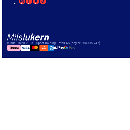
©
Milslukern
2025
- Sport Holding Retail AS (org nr. 981006 747)