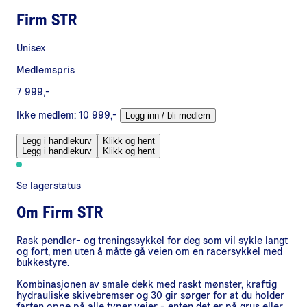
Firm STR
Unisex
Medlemspris
7 999,-
Ikke medlem:
10 999,-
Logg inn / bli medlem
Legg i handlekurv
Klikk og hent
Legg i handlekurv
Klikk og hent
Se lagerstatus
Om
Firm STR
Rask pendler- og treningssykkel for deg som vil sykle langt
og fort, men uten å måtte gå veien om en racersykkel med
bukkestyre.
Kombinasjonen av smale dekk med raskt mønster, kraftig
hydrauliske skivebremser og 30 gir sørger for at du holder
farten oppe på alle typer veier - enten det er på grus eller