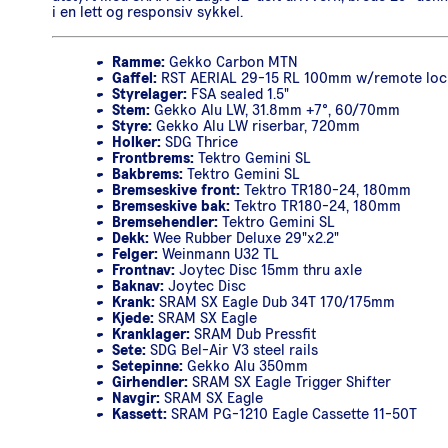
i en lett og responsiv sykkel.
Ramme:
Gekko Carbon MTN
Gaffel:
RST AERIAL 29-15 RL 100mm w/remote loc
Styrelager:
FSA sealed 1.5"
Stem:
Gekko Alu LW, 31.8mm +7°, 60/70mm
Styre:
Gekko Alu LW riserbar, 720mm
Holker:
SDG Thrice
Frontbrems:
Tektro Gemini SL
Bakbrems:
Tektro Gemini SL
Bremseskive front:
Tektro TR180-24, 180mm
Bremseskive bak:
Tektro TR180-24, 180mm
Bremsehendler:
Tektro Gemini SL
Dekk:
Wee Rubber Deluxe 29"x2.2"
Felger:
Weinmann U32 TL
Frontnav:
Joytec Disc 15mm thru axle
Baknav:
Joytec Disc
Krank:
SRAM SX Eagle Dub 34T 170/175mm
Kjede:
SRAM SX Eagle
Kranklager:
SRAM Dub Pressfit
Sete:
SDG Bel-Air V3 steel rails
Setepinne:
Gekko Alu 350mm
Girhendler:
SRAM SX Eagle Trigger Shifter
Navgir:
SRAM SX Eagle
Kassett:
SRAM PG-1210 Eagle Cassette 11-50T