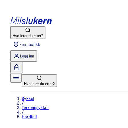
Hva leter du etter?
Finn butikk
Logg inn
Hva leter du etter?
Sykkel
/
Terrengsykkel
/
Hardtail