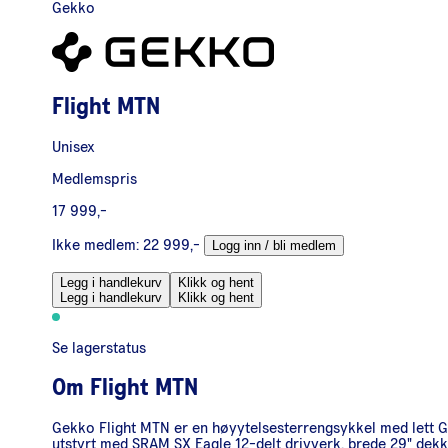
Gekko
Flight MTN
Unisex
Medlemspris
17 999,-
Ikke medlem:
22 999,-
Logg inn / bli medlem
Legg i handlekurv
Klikk og hent
Legg i handlekurv
Klikk og hent
Se lagerstatus
Om
Flight MTN
Gekko Flight MTN er en høyytelsesterrengsykkel med lett 
utstyrt med SRAM SX Eagle 12-delt drivverk, brede 29" dekk 