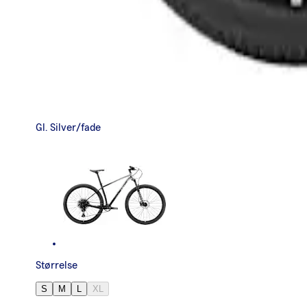
Gl. Silver/fade
Størrelse
S
M
L
XL