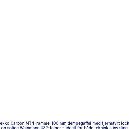
Gekko Carbon MTN-ramme, 100 mm dempegaffel med fjernstyrt locko
og solide Weinmann U32-felger – ideell for både teknisk stisykling 