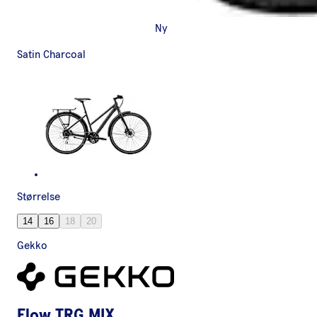
Ny
Satin Charcoal
Størrelse
14
16
18
20
Gekko
Flow TRG MIX