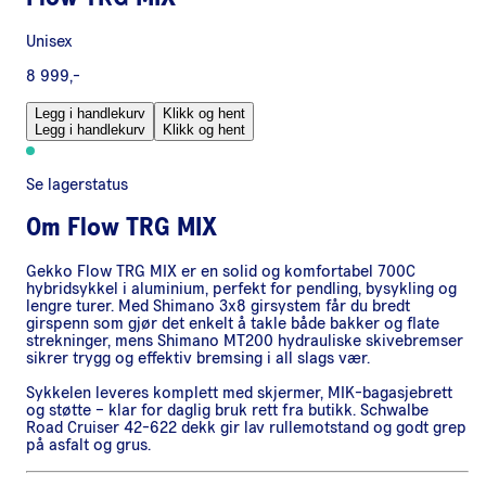
Unisex
8 999,-
Legg i handlekurv
Klikk og hent
Legg i handlekurv
Klikk og hent
Se lagerstatus
Om
Flow TRG MIX
Gekko Flow TRG MIX er en solid og komfortabel 700C
hybridsykkel i aluminium, perfekt for pendling, bysykling og
lengre turer. Med Shimano 3x8 girsystem får du bredt
girspenn som gjør det enkelt å takle både bakker og flate
strekninger, mens Shimano MT200 hydrauliske skivebremser
sikrer trygg og effektiv bremsing i all slags vær.
Sykkelen leveres komplett med skjermer, MIK-bagasjebrett
og støtte – klar for daglig bruk rett fra butikk. Schwalbe
Road Cruiser 42-622 dekk gir lav rullemotstand og godt grep
på asfalt og grus.