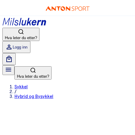
Hva leter du etter?
Logg inn
Hva leter du etter?
Sykkel
/
Hybrid og Bysykkel