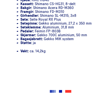
Kassett:
Shimano CS-HG31, 8-delt
Bakgir:
Shimano Acera RD-M360
Framgir:
Shimano FD-M310
Girhendler:
Shimano SL-M315, 3x8
Sete:
Selle Royal RX Plus
Setepinne:
Gekko aluminium, 27,2 x 350 mm
Seteklemme:
Aluminium, 31,8 mm
Pedaler:
Feimin FP-803B
Skjermer:
Gekko 700C aluminium, 50 mm
Bagasjebrett:
Gekko MIK system
Støtte:
ja
Vekt:
ca. 14,2kg