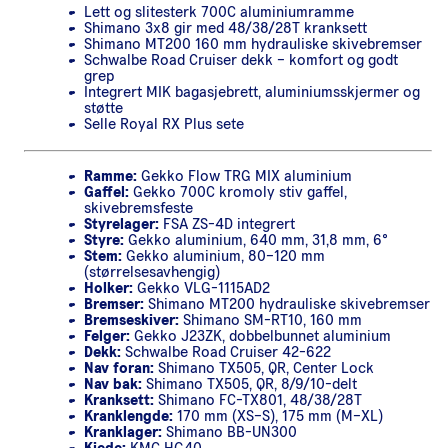
Lett og slitesterk 700C aluminiumramme
Shimano 3x8 gir med 48/38/28T kranksett
Shimano MT200 160 mm hydrauliske skivebremser
Schwalbe Road Cruiser dekk – komfort og godt
grep
Integrert MIK bagasjebrett, aluminiumsskjermer og
støtte
Selle Royal RX Plus sete
Ramme:
Gekko Flow TRG MIX aluminium
Gaffel:
Gekko 700C kromoly stiv gaffel,
skivebremsfeste
Styrelager:
FSA ZS-4D integrert
Styre:
Gekko aluminium, 640 mm, 31,8 mm, 6°
Stem:
Gekko aluminium, 80–120 mm
(størrelsesavhengig)
Holker:
Gekko VLG-1115AD2
Bremser:
Shimano MT200 hydrauliske skivebremser
Bremseskiver:
Shimano SM-RT10, 160 mm
Felger:
Gekko J23ZK, dobbelbunnet aluminium
Dekk:
Schwalbe Road Cruiser 42-622
Nav foran:
Shimano TX505, QR, Center Lock
Nav bak:
Shimano TX505, QR, 8/9/10-delt
Kranksett:
Shimano FC-TX801, 48/38/28T
Kranklengde:
170 mm (XS–S), 175 mm (M–XL)
Kranklager:
Shimano BB-UN300
Kjede:
KMC HG40