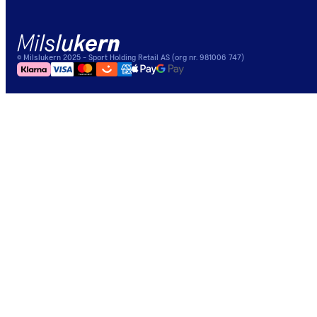
©
Milslukern
2025
- Sport Holding Retail AS (org nr. 981006 747)