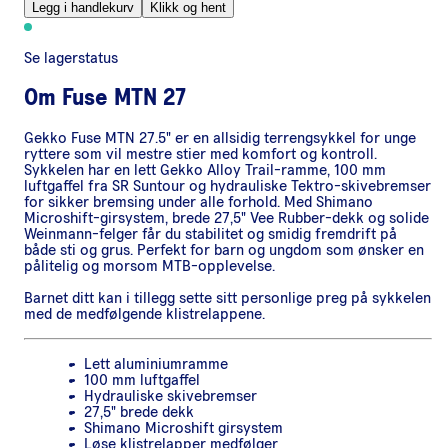
Legg i handlekurv
Klikk og hent
Se lagerstatus
Om
Fuse MTN 27
Gekko Fuse MTN 27.5" er en allsidig terrengsykkel for unge
ryttere som vil mestre stier med komfort og kontroll.
Sykkelen har en lett Gekko Alloy Trail-ramme, 100 mm
luftgaffel fra SR Suntour og hydrauliske Tektro-skivebremser
for sikker bremsing under alle forhold. Med Shimano
Microshift-girsystem, brede 27,5" Vee Rubber-dekk og solide
Weinmann-felger får du stabilitet og smidig fremdrift på
både sti og grus. Perfekt for barn og ungdom som ønsker en
pålitelig og morsom MTB-opplevelse.
Barnet ditt kan i tillegg sette sitt personlige preg på sykkelen
med de medfølgende klistrelappene.
Lett aluminiumramme
100 mm luftgaffel
Hydrauliske skivebremser
27,5" brede dekk
Shimano Microshift girsystem
Løse klistrelapper medfølger