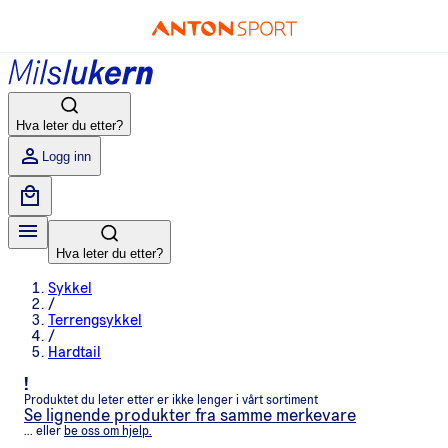
Hva leter du etter?
Logg inn
Hva leter du etter?
Sykkel
/
Terrengsykkel
/
Hardtail
!
Produktet du leter etter er ikke lenger i vårt sortiment
Se lignende produkter fra samme merkevare
... eller
be oss om hjelp.