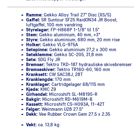
Ramme:
Gekko Alloy Trail 27" Disc (XS/S)
Gaffel:
SR Suntour SF25 RaidON34 JR Boost,
luftgaffel, 100 mm vandring
Styrelager:
FP-H868P 1-1/8" til 1.5"
Stem:
Gekko aluminium, 40 mm, +3°
Styre:
Gekko aluminium, 680 mm, 20 mm rise
Holker:
Gekko VLG-975A
Setepinne:
Gekko aluminium 27,2 x 300 mm
Seteklemme:
Gekko SC-205, 31,8 mm
Sete:
SDG Fly JR
Bremser:
Tektro TKD-187 hydrauliske skivebremser
Bremseskiver:
Tektro TR160-60, 160 mm
Kranksett:
CW SAC38J, 28T
Kranklengde:
170 mm
Kranklager:
Cartridgelager 68/115 mm
Kjede:
KMC Z9
Girhendel:
Microshift SL-M8195-R
Bakgir:
Microshift RD-M619M-B
Kassett:
Microshift CS-H093A, 11–42T
Felger:
Weinmann U28 27.5"
Dekk:
Vee Rubber Crown Gem 27.5 x 2.35
Vekt:
ca. 13,8 kg