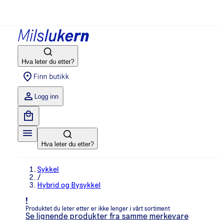
Hva leter du etter?
Finn butikk
Logg inn
Hva leter du etter?
Sykkel
/
Hybrid og Bysykkel
!
Produktet du leter etter er ikke lenger i vårt sortiment
Se lignende produkter fra samme merkevare