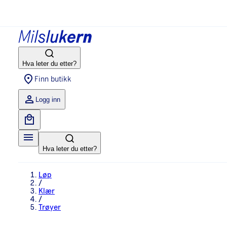
Hva leter du etter?
Finn butikk
Logg inn
Hva leter du etter?
Løp
/
Klær
/
Trøyer