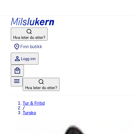
Hva leter du etter?
Finn butikk
Logg inn
Hva leter du etter?
Tur & Fritid
/
Tursko