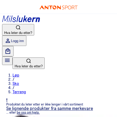
Hva leter du etter?
Logg inn
Hva leter du etter?
Løp
/
Sko
/
Terreng
!
Produktet du leter etter er ikke lenger i vårt sortiment
Se lignende produkter fra samme merkevare
... eller
be oss om hjelp.