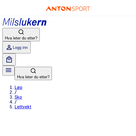
Hva leter du etter?
Logg inn
Hva leter du etter?
Løp
/
Sko
/
Lettvekt