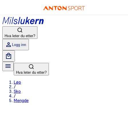
Hva leter du etter?
Logg inn
Hva leter du etter?
Løp
/
Sko
/
Mengde