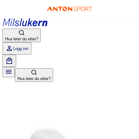
Hva leter du etter?
Logg inn
Hva leter du etter?