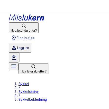
Hva leter du etter?
Finn butikk
Logg inn
Hva leter du etter?
Sykkel
/
Sykkelutstyr
/
Sykkelbekledning