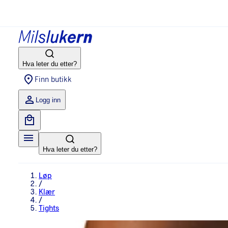
Hva leter du etter?
Finn butikk
Logg inn
Hva leter du etter?
Løp
/
Klær
/
Tights