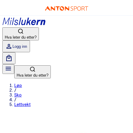
Hva leter du etter?
Logg inn
Hva leter du etter?
Løp
/
Sko
/
Lettvekt