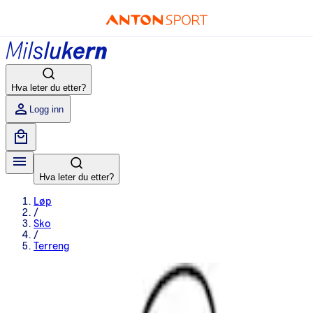
Hva leter du etter?
Logg inn
Hva leter du etter?
Løp
/
Sko
/
Terreng