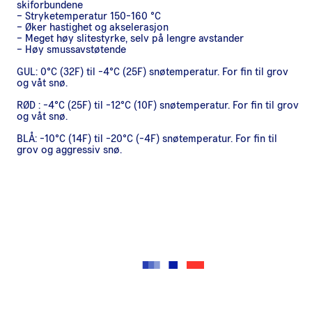
skiforbundene
– Stryketemperatur 150-160 °C
– Øker hastighet og akselerasjon
– Meget høy slitestyrke, selv på lengre avstander
– Høy smussavstøtende
GUL: 0°C (32F) til -4°C (25F) snøtemperatur. For fin til grov
og våt snø.
RØD : -4°C (25F) til -12°C (10F) snøtemperatur. For fin til grov
og våt snø.
BLÅ: -10°C (14F) til -20°C (-4F) snøtemperatur. For fin til
grov og aggressiv snø.