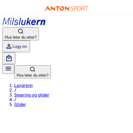
Hva leter du etter?
Logg inn
Hva leter du etter?
Langrenn
/
Smøring og glider
/
Glider