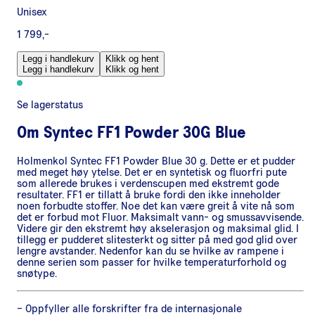
Unisex
1 799,-
Legg i handlekurv
Klikk og hent
Legg i handlekurv
Klikk og hent
Se lagerstatus
Om
Syntec FF1 Powder 30G Blue
Holmenkol Syntec FF1 Powder Blue 30 g. Dette er et pudder
med meget høy ytelse. Det er en syntetisk og fluorfri pute
som allerede brukes i verdenscupen med ekstremt gode
resultater. FF1 er tillatt å bruke fordi den ikke inneholder
noen forbudte stoffer. Noe det kan være greit å vite nå som
det er forbud mot Fluor. Maksimalt vann- og smussavvisende.
Videre gir den ekstremt høy akselerasjon og maksimal glid. I
tillegg er pudderet slitesterkt og sitter på med god glid over
lengre avstander. Nedenfor kan du se hvilke av rampene i
denne serien som passer for hvilke temperaturforhold og
snøtype.
– Oppfyller alle forskrifter fra de internasjonale