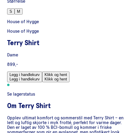
Størrelse
S
M
House of Hygge
House of Hygge
Terry Shirt
Dame
899,-
Legg i handlekurv
Klikk og hent
Legg i handlekurv
Klikk og hent
Se lagerstatus
Om
Terry Shirt
Opplev ultimat komfort og sommerstil med Terry Shirt – en
lett og luftig skjorte i myk frotté, perfekt for varme dager.
Den er laget av 100 % BCI-bomull og kommer i friske
sommerfarger som gir en avslappet, men sofistikert look.