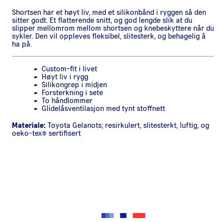
Shortsen har et høyt liv, med et silikonbånd i ryggen så den
sitter godt. Et flatterende snitt, og god lengde slik at du
slipper mellomrom mellom shortsen og knebeskyttere når du
sykler. Den vil oppleves fleksibel, slitesterk, og behagelig å
ha på.
Custom-fit i livet
Høyt liv i rygg
Silikongrep i midjen
Forsterkning i sete
To håndlommer
Glidelåsventilasjon med tynt stoffnett
Materiale:
Toyota Gelanots; resirkulert, slitesterkt, luftig, og
oeko-tex® sertifisert