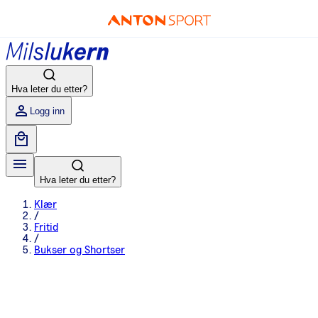
Hva leter du etter?
Logg inn
Hva leter du etter?
Klær
/
Fritid
/
Bukser og Shortser