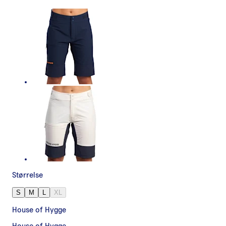
Størrelse
S
M
L
XL
House of Hygge