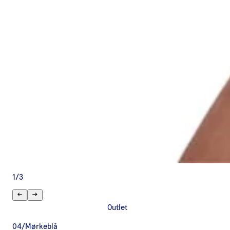
1
/
3
Outlet
04/Mørkeblå