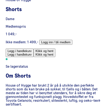
House of Hygge
Shorts
Dame
Medlemspris
1 049,-
Ikke medlem:
1 499,-
Logg inn / bli medlem
Legg i handlekurv
Klikk og hent
Legg i handlekurv
Klikk og hent
Se lagerstatus
Om
Shorts
House of Hygge har brukt 2 år på å utvikle den perfekte
shorts som du kan bruke på sykkel, til fjells og i båten. Det
meste av tiden har vi benyttet utendørs, for å sikre deg et
gjennomtestet og funksjonelt plagg. Hovedstoffet er fra
Toyota Gelanots; resirkulert, slitesterkt, luftig, og oeko-tex®
sertifisert.