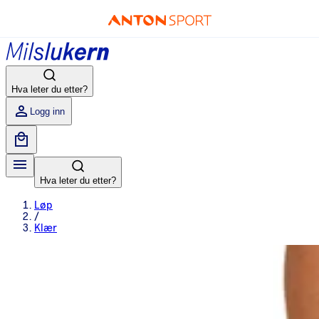
Hva leter du etter?
Logg inn
Hva leter du etter?
Løp
/
Klær