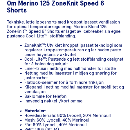
Om
Merino 125 ZoneKnit Speed 6
Shorts
Tekniske, lette løpeshorts med kroppstilpasset ventilasjon
for optimal temperaturregulering. Merino Blend 125
ZoneKnit™ Speed ​​6” Shorts er laget av Icebreaker sin egne,
pustende Cool-Lite™-stoffblanding.
ZoneKnit™: Utviklet kroppstilpasset teknologi som
regulerer kroppstemperaturen og lar huden puste
under høyintensiv aktivitet
Cool-Lite™: Pustende og lett stoffblanding designet
for å holde deg avkjølt
Liner-truse i netting med hullmønster for støtte
Netting med hullmønster i midjen og snøring for
justerbarhet
Flatlock-sømmer for å forhindre friksjon
Kilepanel i netting med hullmønster for mobilitet og
ventilasjon
Baklomme for telefon
Innvendig nøkkel-/kortlomme
Materialer:
Hovedmateriale: 80% Lyocell, 20% Merinoull
Mesh: 60% Lyocell, 40% Merinoull
Fôr: 60% Lyocell, 40% Merinoull
Vekt: 140g (Str. M)