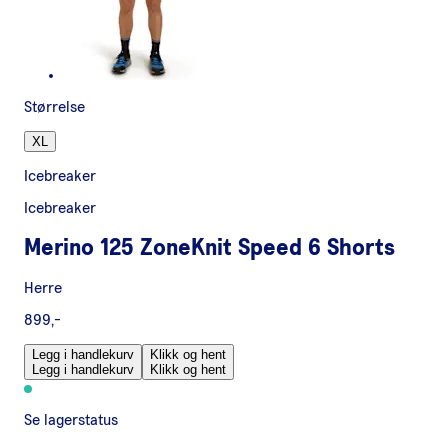
Størrelse
XL
Icebreaker
Icebreaker
Merino 125 ZoneKnit Speed 6 Shorts
Herre
899,-
Legg i handlekurv
Klikk og hent
Legg i handlekurv
Klikk og hent
Se lagerstatus