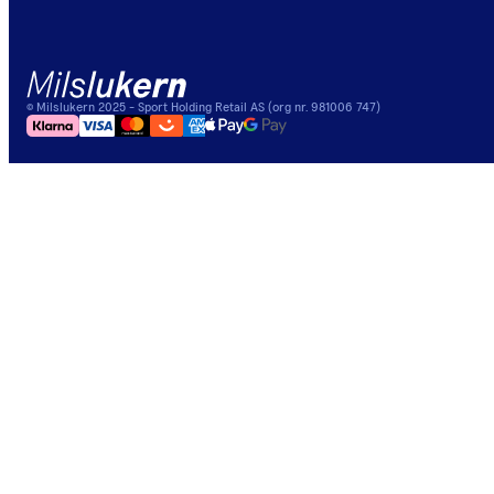
©
Milslukern
2025
- Sport Holding Retail AS (org nr. 981006 747)