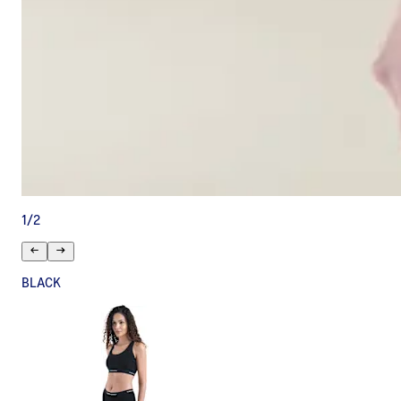
1
/
2
BLACK