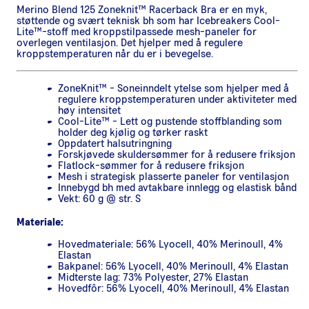
Merino Blend 125 Zoneknit™ Racerback Bra er en myk,
støttende og svært teknisk bh som har Icebreakers Cool-
Lite™-stoff med kroppstilpassede mesh-paneler for
overlegen ventilasjon. Det hjelper med å regulere
kroppstemperaturen når du er i bevegelse.
ZoneKnit™ - Soneinndelt ytelse som hjelper med å
regulere kroppstemperaturen under aktiviteter med
høy intensitet
Cool-Lite™ - Lett og pustende stoffblanding som
holder deg kjølig og tørker raskt
Oppdatert halsutringning
Forskjøvede skuldersømmer for å redusere friksjon
Flatlock-sømmer for å redusere friksjon
Mesh i strategisk plasserte paneler for ventilasjon
Innebygd bh med avtakbare innlegg og elastisk bånd
Vekt: 60 g @ str. S
Materiale:
Hovedmateriale: 56% Lyocell, 40% Merinoull, 4%
Elastan
Bakpanel: 56% Lyocell, 40% Merinoull, 4% Elastan
Midterste lag: 73% Polyester, 27% Elastan
Hovedfôr: 56% Lyocell, 40% Merinoull, 4% Elastan