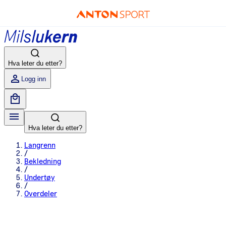
Hva leter du etter?
Logg inn
Hva leter du etter?
Langrenn
/
Bekledning
/
Undertøy
/
Overdeler