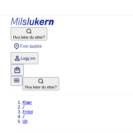
Hva leter du etter?
Finn butikk
Logg inn
Hva leter du etter?
Klær
/
Fritid
/
Ull