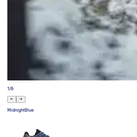
1
/
6
MidnightBlue