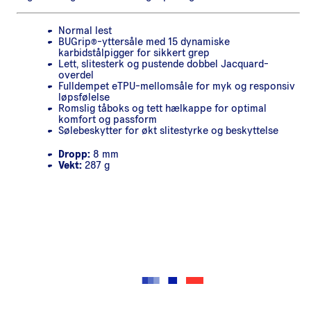
Normal lest
BUGrip®-yttersåle med 15 dynamiske
karbidstålpigger for sikkert grep
Lett, slitesterk og pustende dobbel Jacquard-
overdel
Fulldempet eTPU-mellomsåle for myk og responsiv
løpsfølelse
Romslig tåboks og tett hælkappe for optimal
komfort og passform
Sølebeskytter for økt slitestyrke og beskyttelse
Dropp:
8 mm
Vekt:
287 g