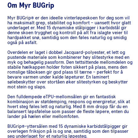
Om
Myr BUGrip
Myr BUGrip® er den ideelle vinterløpeskoen for deg som vil
ha maksimalt grep, stabilitet og komfort – uansett hvor glatt
underlaget er. Med 15 dynamiske stålpigger i karbidstål gir
denne skoen trygghet og kontroll på alt fra islagte veier til
hardpakket snø, samtidig som den føles naturlig og smidig
også på asfalt.
Overdelen er laget i dobbel Jacquard-polyester, et lett og
pustende materiale som kombinerer høy slitestyrke med en
myk og behagelig passform. Den tettsittende mellomdelen og
stabile hælkappen holder foten sikkert på plass, mens den
romslige tåboksen gir god plass til tærne – perfekt for å
bevare varmen under kalde løpeturer. En laminert
sølebeskytter over stortåen øker slitestyrken og beskytter
mot stein og slaps.
Den fulldempede eTPU-mellomsålen gir en fantastisk
kombinasjon av støtdemping, respons og energiretur, slik at
hvert steg føles lett og naturlig. Med 8 mm dropp får du en
balansert løpsfølelse som passer de fleste løpere, enten du
lander på hælen eller mellomfoten.
BUGrip®-yttersålen med 15 dynamiske karbidstålpigger gir
overlegen friksjon på is og snø, samtidig som den tilpasser
seg underlaget for et naturlig løpesteg.