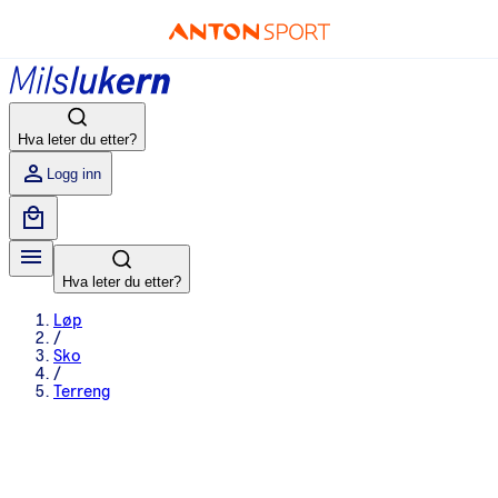
Hva leter du etter?
Logg inn
Hva leter du etter?
Løp
/
Sko
/
Terreng