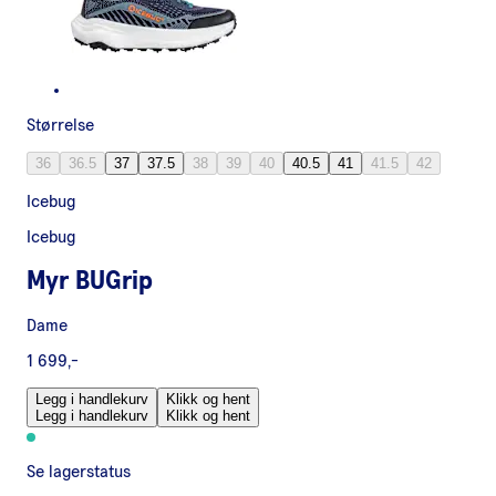
Størrelse
36
36.5
37
37.5
38
39
40
40.5
41
41.5
42
Icebug
Icebug
Myr BUGrip
Dame
1 699,-
Legg i handlekurv
Klikk og hent
Legg i handlekurv
Klikk og hent
Se lagerstatus