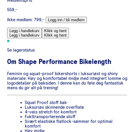
Medlemspris
559,-
Ikke medlem:
799,-
Logg inn / bli medlem
Legg i handlekurv
Klikk og hent
Legg i handlekurv
Klikk og hent
Se lagerstatus
Om
Shape Performance Bikelength
Feminin og squat-proof bikershorts i luksuriøst og shiny
materiale. Høy og komfortabel midje med integrert lomme og
logodetaljer på baksiden. I denne kan du føle deg fantastisk
mens du gir alt på trening!
Squat Proof stoff bak
Luksuriøs skinnende overflate
4-veis stretch for komfort
Fukttransporterende stoff
Svært elastiske flatlock-sømmer for optimal
komfort
Høy midje