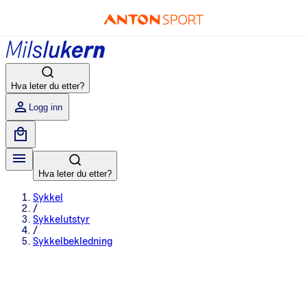
Hva leter du etter?
Logg inn
Hva leter du etter?
Sykkel
/
Sykkelutstyr
/
Sykkelbekledning