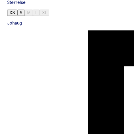
Størrelse
XS
S
M
L
XL
Johaug