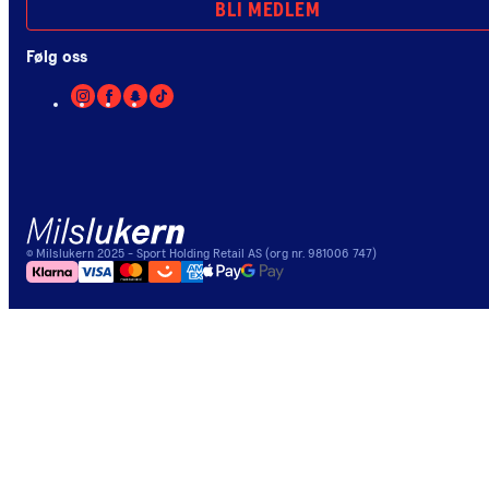
BLI MEDLEM
Følg oss
©
Milslukern
2025
- Sport Holding Retail AS (org nr. 981006 747)