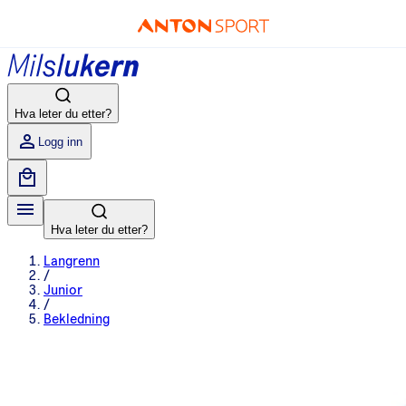
Hva leter du etter?
Logg inn
Hva leter du etter?
Langrenn
/
Junior
/
Bekledning