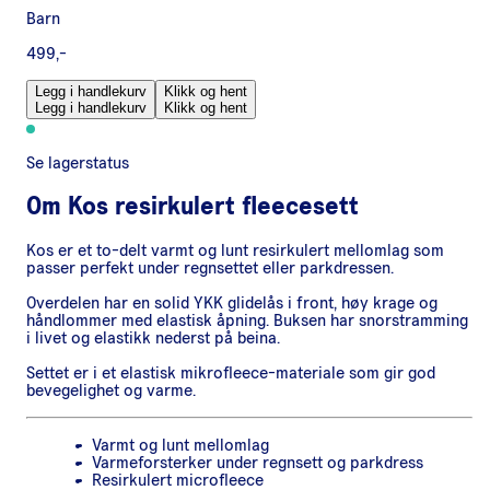
Barn
499,-
Legg i handlekurv
Klikk og hent
Legg i handlekurv
Klikk og hent
Se lagerstatus
Om
Kos resirkulert fleecesett
Kos er et to-delt varmt og lunt resirkulert mellomlag som
passer perfekt under regnsettet eller parkdressen.
Overdelen har en solid YKK glidelås i front, høy krage og
håndlommer med elastisk åpning. Buksen har snorstramming
i livet og elastikk nederst på beina.
Settet er i et elastisk mikrofleece-materiale som gir god
bevegelighet og varme.
Varmt og lunt mellomlag
Varmeforsterker under regnsett og parkdress
Resirkulert microfleece