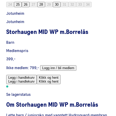
24
25
26
27
28
29
30
31
32
33
34
Jotunheim
Jotunheim
Storhaugen MID WP m.Borrelås
Barn
Medlemspris
399,-
Ikke medlem:
799,-
Logg inn / bli medlem
Legg i handlekurv
Klikk og hent
Legg i handlekurv
Klikk og hent
Se lagerstatus
Om
Storhaugen MID WP m.Borrelås
Lette barn / juniorsko med vanntett Hydroguard-membran.