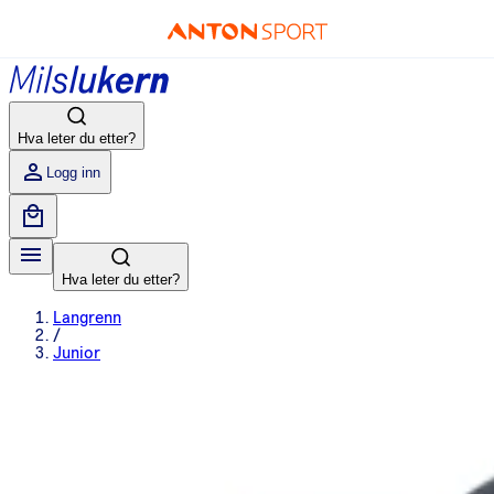
Hva leter du etter?
Logg inn
Hva leter du etter?
Langrenn
/
Junior