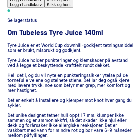
Legg i handlekurv
Klikk og hent
Se lagerstatus
Om
Tubeless Tyre Juice 140ml
Tyre Juice er et World Cup downhill-godkjent tetningsmiddel
som er brukt, misbrukt og godkjent.
Tyre Juice holder punkteringer og klemskader på avstand
ved å legge et beskyttende kraftfelt rundt dekket.
Hell det i, og du vil nyte en punkteringssikker ytelse på de
tornefulle veiene og steinete stiene. Det lar deg også kjøre
med lavere trykk, noe som betyr mer grep, mer komfort og
mer hastighet.
Det er enkelt å installere og kjemper mot knot hver gang du
sykler.
Det unike designet tetner hull opptil 7 mm, klumper ikke
sammen og er ammoniakkfri, så det skader ikke hjul eller
dekk og forårsaker ikke allergiske reaksjoner. Det er
vaskbart med vann for mindre rot og bør vare 6-9 måneder
mellom påfyllinger.