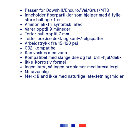
Passer for Downhill/Enduro/Vei/Grus/MTB
Inneholder fiberpartikler som hjelper med å fylle
store hull og rifter
Ammoniakkfri syntetisk latex
Varer opptil 9 måneder
Tetter hull opptil 7 mm
Tetter porøse dekk og kant-/felgspalter
Arbeidstrykk fra 15-120 psi
CO2-kompatibel
Kan vaskes med vann
Kompatibel med slangeløse og full UST-hjul/dekk
Ikke-korrosiv formel
Ingen latex, så ingen problemer med latexallergi
Miljøvennlig
Merk: Bland ikke med naturlige latextetningsmidler