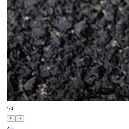
1
/
3
Ass