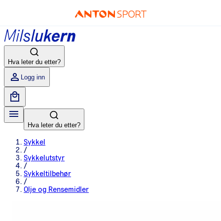
Hva leter du etter?
Logg inn
Hva leter du etter?
Sykkel
/
Sykkelutstyr
/
Sykkeltilbehør
/
Olje og Rensemidler