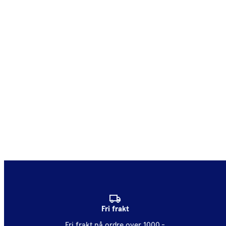
Fri frakt
Fri frakt på ordre over 1000,-