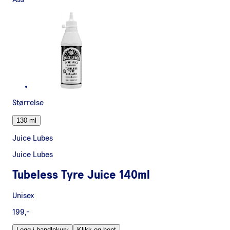
Størrelse
130 ml
Juice Lubes
Juice Lubes
Tubeless Tyre Juice 140ml
Unisex
199,-
Legg i handlekurv
Klikk og hent