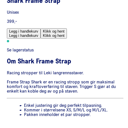
Shark Frame Strap
Unisex
399,-
Legg i handlekurv
Klikk og hent
Legg i handlekurv
Klikk og hent
Se lagerstatus
Om
Shark Frame Strap
Racing stropper til Leki langrennsstaver.
Frame Strap Shark er en racing stropp som gir maksimal
komfort og kraftoverføring til staven. Trigger S gjør at du
enkelt kan koble deg av og på staven.
Enkel justering gir deg perfekt tilpasning.
Kommer i størrelsene XS, S/M/L og M/L/XL.
Pakken inneholder et par stropper.