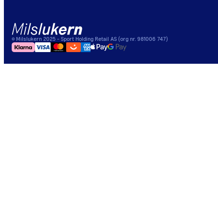
©
Milslukern
2025
- Sport Holding Retail AS (org nr. 981006 747)