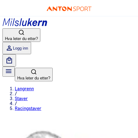
Hva leter du etter?
Logg inn
Hva leter du etter?
Langrenn
/
Staver
/
Racingstaver