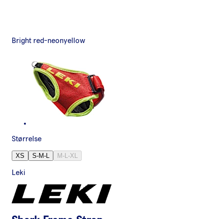
Bright red-neonyellow
Størrelse
XS
S-M-L
M-L-XL
Leki