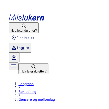
Hva leter du etter?
Finn butikk
Logg inn
Hva leter du etter?
Langrenn
/
Bekledning
/
Gensere og mellomlag