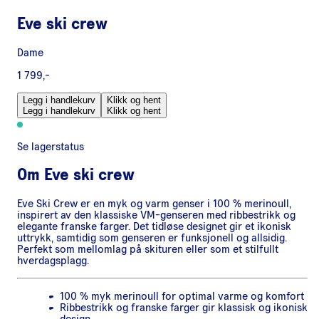
Eve ski crew
Dame
1 799,-
Legg i handlekurv
Klikk og hent
Legg i handlekurv
Klikk og hent
Se lagerstatus
Om
Eve ski crew
Eve Ski Crew er en myk og varm genser i 100 % merinoull,
inspirert av den klassiske VM-genseren med ribbestrikk og
elegante franske farger. Det tidløse designet gir et ikonisk
uttrykk, samtidig som genseren er funksjonell og allsidig.
Perfekt som mellomlag på skituren eller som et stilfullt
hverdagsplagg.
100 % myk merinoull for optimal varme og komfort
Ribbestrikk og franske farger gir klassisk og ikonisk
design