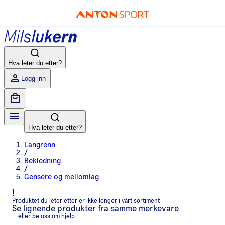
Hva leter du etter?
Logg inn
Hva leter du etter?
Langrenn
/
Bekledning
/
Gensere og mellomlag
!
Produktet du leter etter er ikke lenger i vårt sortiment
Se lignende produkter fra samme merkevare
... eller
be oss om hjelp.