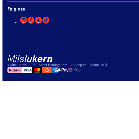
Følg oss
©
Milslukern
2025
- Sport Holding Retail AS (org nr. 981006 747)