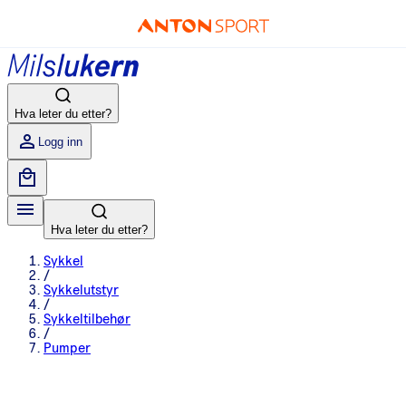
Hva leter du etter?
Logg inn
Hva leter du etter?
Sykkel
/
Sykkelutstyr
/
Sykkeltilbehør
/
Pumper