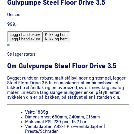
Gulvpumpe Steel Floor Drive 3.5
Unisex
999,-
Legg i handlekurv
Klikk og hent
Legg i handlekurv
Klikk og hent
Se lagerstatus
Om
Gulvpumpe Steel Floor Drive 3.5
Bygget rundt en robust, malt stålsylinder og stempel, legger
Steel Floor Drive 3.5 til en maskinert aluminiumsbase, et
lakkert trehåndtak og en oversized, svært nøyaktig analog
måler. En ekstra lang slange muliggjør enkel påfyll, enten
sykkelen din er på bakken, på stativet eller i standen din.
Vekt: 1885g
Dimensjoner: 650mm, 240mm, 215mm
Maksimal PSI: 220 psi | 15.2 bar
Ventiladapter: ABS-1 Pro-ventiladapter |
Presta/Schrader