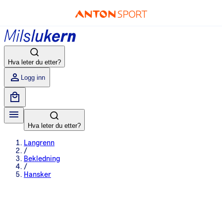
Hva leter du etter?
Logg inn
Hva leter du etter?
Langrenn
/
Bekledning
/
Hansker