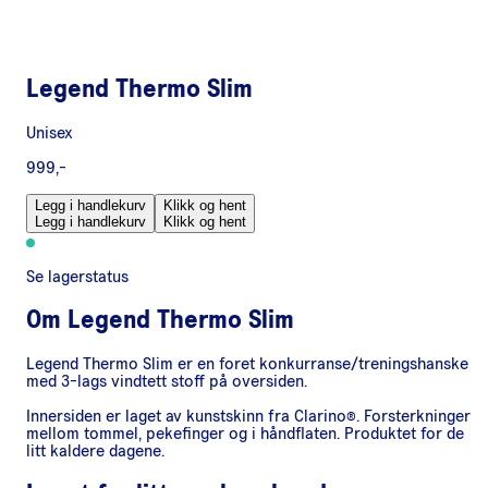
Legend Thermo Slim
Unisex
999,-
Legg i handlekurv
Klikk og hent
Legg i handlekurv
Klikk og hent
Se lagerstatus
Om
Legend Thermo Slim
Legend Thermo Slim er en foret konkurranse/treningshanske
med 3-lags vindtett stoff på oversiden.
Innersiden er laget av kunstskinn fra Clarino®. Forsterkninger
mellom tommel, pekefinger og i håndflaten. Produktet for de
litt kaldere dagene.