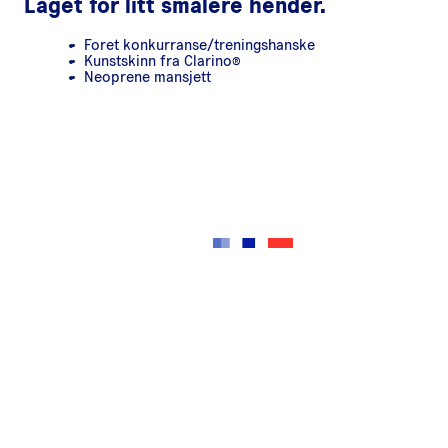
Laget for litt smalere hender.
Foret konkurranse/treningshanske
Kunstskinn fra Clarino®
Neoprene mansjett