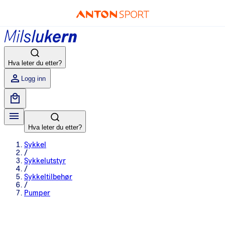
Hva leter du etter?
Logg inn
Hva leter du etter?
Sykkel
/
Sykkelutstyr
/
Sykkeltilbehør
/
Pumper