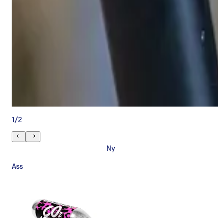
1
/
2
Ny
Ass