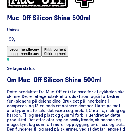
Muc-Off Silicon Shine 500ml
Unisex
199,-
Legg i handlekurv
Klikk og hent
Legg i handlekurv
Klikk og hent
Se lagerstatus
Om
Muc-Off Silicon Shine 500ml
Dette produktet fra Muc-Off er ikke bare for at sykkelen skal
skinne. Det er et egenutviklet produkt som også forbedrer
funksjonene på delene dine. Bruk det på innerbeina i
demperen, og få en enda smoothere demper. Harmløs mot
alle typer materiale, det være seg; metall, Chrome, maling og
karbon. Til og med plast og gummi forblir uendret av dette
produktet. Det etterlater seg en beskyttende, skinnende og
meget tynt lag som forhindrer oppbygging av smuss og skitt.
Den fungerer til og med på skjermer, ved at det tar lengre tid