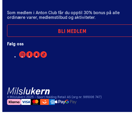
Som medlem i Anton Club får du opptil 30% bonus på alle
ordinære varer, medlemstilbud og aktiviteter.
BLI MEDLEM
Følg oss
©
Milslukern
2025
- Sport Holding Retail AS (org nr. 981006 747)