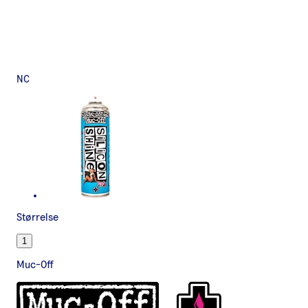
NC
Størrelse
1
Muc-Off