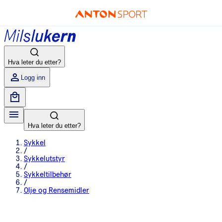
Hva leter du etter?
Logg inn
Hva leter du etter?
Sykkel
/
Sykkelutstyr
/
Sykkeltilbehør
/
Olje og Rensemidler