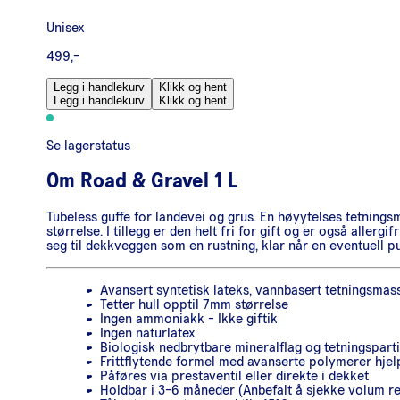
Unisex
499,-
Legg i handlekurv
Klikk og hent
Legg i handlekurv
Klikk og hent
Se lagerstatus
Om
Road & Gravel 1 L
Tubeless guffe for landevei og grus. En høyytelses tetnings
størrelse. I tillegg er den helt fri for gift og er også alle
seg til dekkveggen som en rustning, klar når en eventuell p
Avansert syntetisk lateks, vannbasert tetningsmas
Tetter hull opptil 7mm størrelse
Ingen ammoniakk - Ikke giftik
Ingen naturlatex
Biologisk nedbrytbare mineralflag og tetningspartik
Frittflytende formel med avanserte polymerer hjelp
Påføres via prestaventil eller direkte i dekket
Holdbar i 3-6 måneder (Anbefalt å sjekke volum re