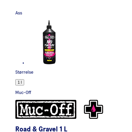
Ass
Størrelse
1 l
Muc-Off
Road & Gravel 1 L