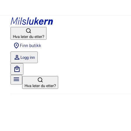
Hva leter du etter?
Finn butikk
Logg inn
Hva leter du etter?