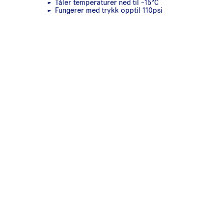
Tåler temperaturer ned til -15°C
Fungerer med trykk opptil 110psi