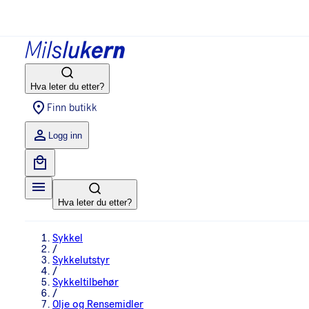
Hva leter du etter?
Finn butikk
Logg inn
Hva leter du etter?
Sykkel
/
Sykkelutstyr
/
Sykkeltilbehør
/
Olje og Rensemidler