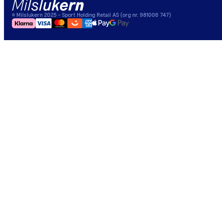
©
Milslukern
2025
- Sport Holding Retail AS (org nr. 981006 747)