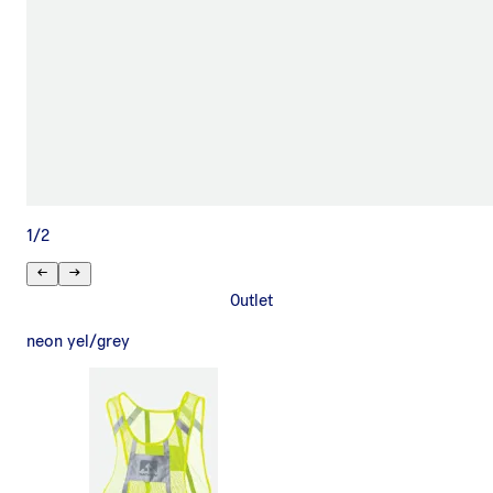
1
/
2
Outlet
neon yel/grey