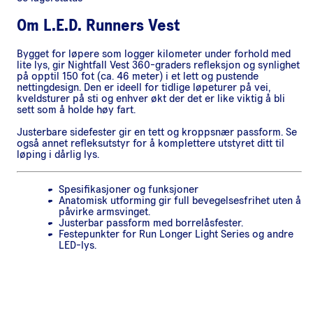
Om
L.E.D. Runners Vest
Bygget for løpere som logger kilometer under forhold med
lite lys, gir Nightfall Vest 360-graders refleksjon og synlighet
på opptil 150 fot (ca. 46 meter) i et lett og pustende
nettingdesign. Den er ideell for tidlige løpeturer på vei,
kveldsturer på sti og enhver økt der det er like viktig å bli
sett som å holde høy fart.
Justerbare sidefester gir en tett og kroppsnær passform. Se
også annet refleksutstyr for å komplettere utstyret ditt til
løping i dårlig lys.
Spesifikasjoner og funksjoner
Anatomisk utforming gir full bevegelsesfrihet uten å
påvirke armsvinget.
Justerbar passform med borrelåsfester.
Festepunkter for Run Longer Light Series og andre
LED-lys.