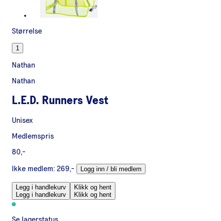
Størrelse
1
Nathan
Nathan
L.E.D. Runners Vest
Unisex
Medlemspris
80,-
Ikke medlem:
269,-
Logg inn / bli medlem
Legg i handlekurv
Klikk og hent
Legg i handlekurv
Klikk og hent
Se lagerstatus