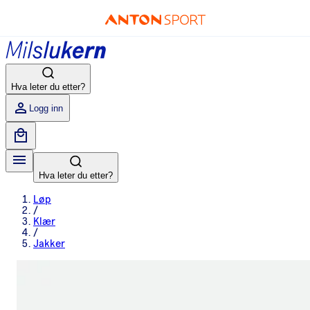
Hva leter du etter?
Logg inn
Hva leter du etter?
Løp
/
Klær
/
Jakker