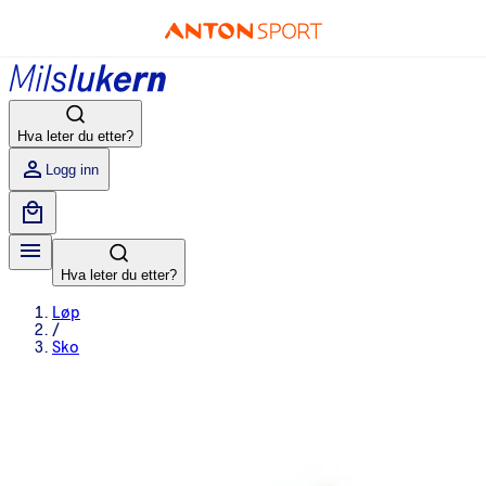
Hva leter du etter?
Logg inn
Hva leter du etter?
Løp
/
Sko