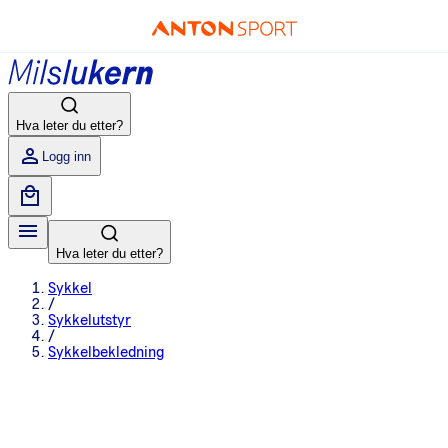
Hva leter du etter?
Logg inn
Hva leter du etter?
Sykkel
/
Sykkelutstyr
/
Sykkelbekledning