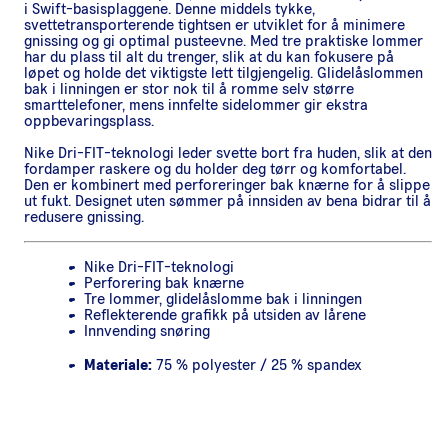
i Swift-basisplaggene. Denne middels tykke,
svettetransporterende tightsen er utviklet for å minimere
gnissing og gi optimal pusteevne. Med tre praktiske lommer
har du plass til alt du trenger, slik at du kan fokusere på
løpet og holde det viktigste lett tilgjengelig. Glidelåslommen
bak i linningen er stor nok til å romme selv større
smarttelefoner, mens innfelte sidelommer gir ekstra
oppbevaringsplass.
Nike Dri-FIT-teknologi leder svette bort fra huden, slik at den
fordamper raskere og du holder deg tørr og komfortabel.
Den er kombinert med perforeringer bak knærne for å slippe
ut fukt. Designet uten sømmer på innsiden av bena bidrar til å
redusere gnissing.
Nike Dri-FIT-teknologi
Perforering bak knærne
Tre lommer, glidelåslomme bak i linningen
Reflekterende grafikk på utsiden av lårene
Innvending snøring
Materiale:
75 % polyester / 25 % spandex