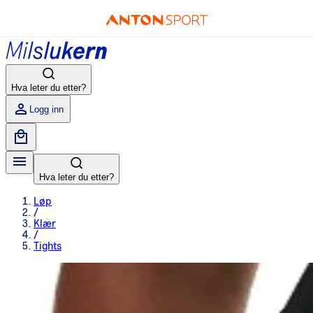
Hva leter du etter?
Logg inn
Hva leter du etter?
Løp
/
Klær
/
Tights