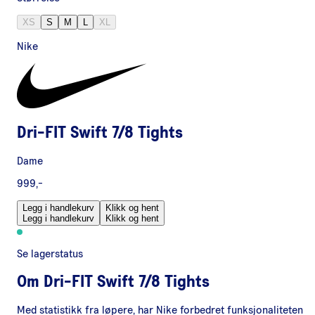
XS
S
M
L
XL
Nike
Dri-FIT Swift 7/8 Tights
Dame
999,-
Legg i handlekurv
Klikk og hent
Legg i handlekurv
Klikk og hent
Se lagerstatus
Om
Dri-FIT Swift 7/8 Tights
Med statistikk fra løpere, har Nike forbedret funksjonaliteten