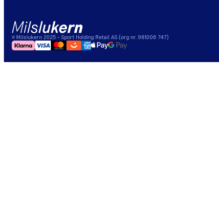
©
Milslukern
2025
- Sport Holding Retail AS (org nr. 981006 747)