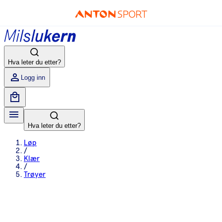
Hva leter du etter?
Logg inn
Hva leter du etter?
Løp
/
Klær
/
Trøyer