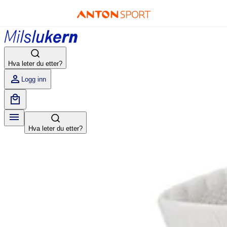
Hva leter du etter?
Logg inn
Hva leter du etter?