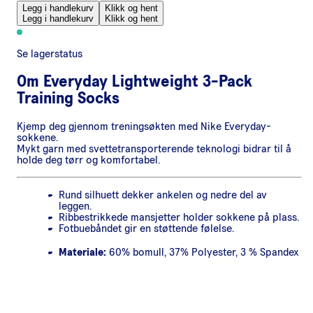
Legg i handlekurv
Klikk og hent
Legg i handlekurv
Klikk og hent
Se lagerstatus
Om
Everyday Lightweight 3-Pack
Training Socks
Kjemp deg gjennom treningsøkten med Nike Everyday-
sokkene.
Mykt garn med svettetransporterende teknologi bidrar til å
holde deg tørr og komfortabel.
Rund silhuett dekker ankelen og nedre del av
leggen.
Ribbestrikkede mansjetter holder sokkene på plass.
Fotbuebåndet gir en støttende følelse.
Materiale:
60% bomull, 37% Polyester, 3 % Spandex