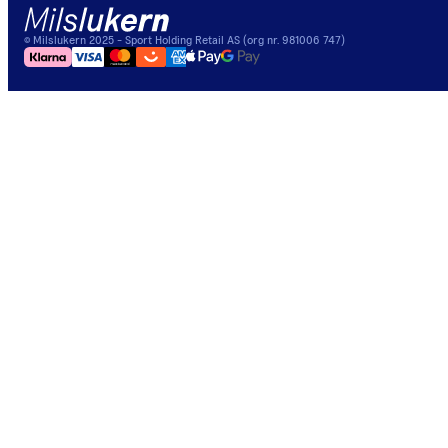
©
Milslukern
2025
- Sport Holding Retail AS (org nr. 981006 747)