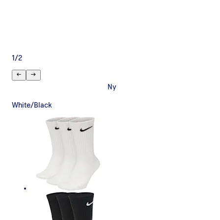
1
/
2
Ny
White/Black