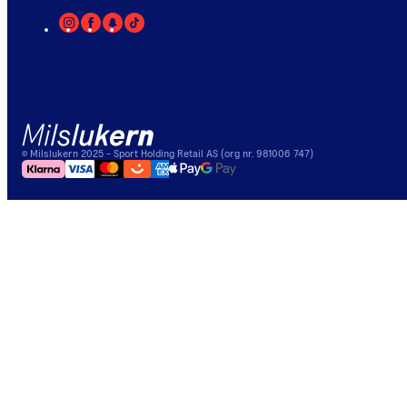
©
Milslukern
2025
- Sport Holding Retail AS (org nr. 981006 747)