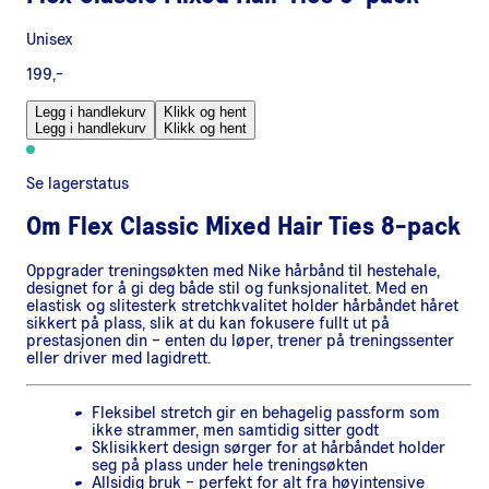
Unisex
199,-
Legg i handlekurv
Klikk og hent
Legg i handlekurv
Klikk og hent
Se lagerstatus
Om
Flex Classic Mixed Hair Ties 8-pack
Oppgrader treningsøkten med Nike hårbånd til hestehale,
designet for å gi deg både stil og funksjonalitet. Med en
elastisk og slitesterk stretchkvalitet holder hårbåndet håret
sikkert på plass, slik at du kan fokusere fullt ut på
prestasjonen din – enten du løper, trener på treningssenter
eller driver med lagidrett.
Fleksibel stretch gir en behagelig passform som
ikke strammer, men samtidig sitter godt
Sklisikkert design sørger for at hårbåndet holder
seg på plass under hele treningsøkten
Allsidig bruk – perfekt for alt fra høyintensive