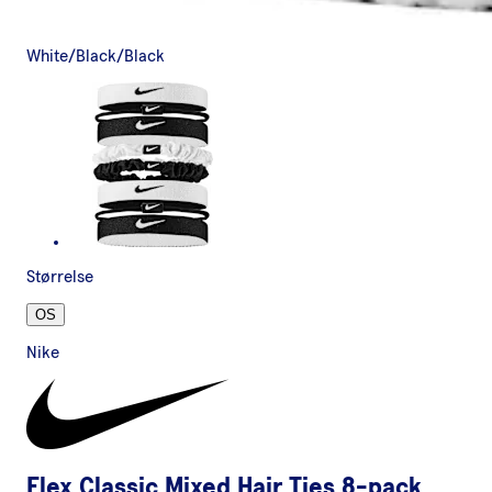
White/Black/Black
Størrelse
OS
Nike
Flex Classic Mixed Hair Ties 8-pack