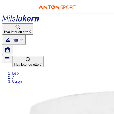
Hva leter du etter?
Logg inn
Hva leter du etter?
Løp
/
Utstyr