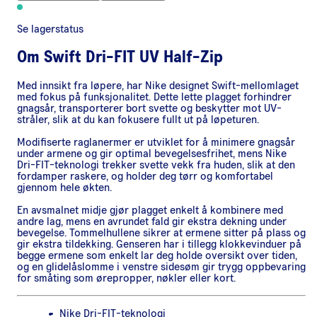
Se lagerstatus
Om
Swift Dri-FIT UV Half-Zip
Med innsikt fra løpere, har Nike designet Swift-mellomlaget
med fokus på funksjonalitet. Dette lette plagget forhindrer
gnagsår, transporterer bort svette og beskytter mot UV-
stråler, slik at du kan fokusere fullt ut på løpeturen.
Modifiserte raglanermer er utviklet for å minimere gnagsår
under armene og gir optimal bevegelsesfrihet, mens Nike
Dri-FIT-teknologi trekker svette vekk fra huden, slik at den
fordamper raskere, og holder deg tørr og komfortabel
gjennom hele økten.
En avsmalnet midje gjør plagget enkelt å kombinere med
andre lag, mens en avrundet fald gir ekstra dekning under
bevegelse. Tommelhullene sikrer at ermene sitter på plass og
gir ekstra tildekking. Genseren har i tillegg klokkevinduer på
begge ermene som enkelt lar deg holde oversikt over tiden,
og en glidelåslomme i venstre sidesøm gir trygg oppbevaring
for småting som ørepropper, nøkler eller kort.
Nike Dri-FIT-teknologi