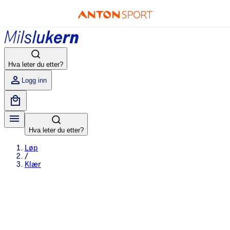
Hva leter du etter?
Logg inn
Hva leter du etter?
Løp
/
Klær